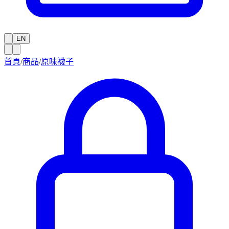
EN
首頁
/
商品
/
原味襪子