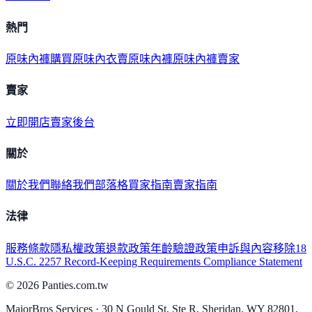
熱門
原味內褲購買
原味內衣
賣原味內褲
原味內褲賣家
賣家
立即開店
賣家後台
關於
關於我們
聯絡我們
部落格
買家指南
賣家指南
法律
服務條款
隱私權政策
退款政策
年齡驗證政策
申訴與內容移除
18
U.S.C. 2257 Record-Keeping Requirements Compliance Statement
©
2026
Panties.com.tw
MajorBros Services · 30 N Gould St, Ste R, Sheridan, WY 82801,