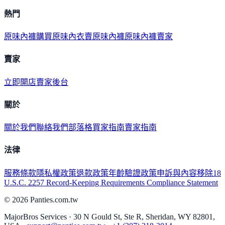
熱門
原味內褲購買
原味內衣
賣原味內褲
原味內褲賣家
賣家
立即開店
賣家後台
關於
關於我們
聯絡我們
部落格
買家指南
賣家指南
法律
服務條款
隱私權政策
退款政策
年齡驗證政策
申訴與內容移除
18
U.S.C. 2257 Record-Keeping Requirements Compliance Statement
©
2026
Panties.com.tw
MajorBros Services · 30 N Gould St, Ste R, Sheridan, WY 82801,