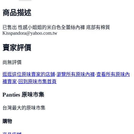
商品描述
已售出 性感小姐姐的米白色全蕾絲內褲 底部有棉質
Kisspandora@yahoo.com.tw
賣家評價
尚無評價
逛逛這位原味賣家的店鋪
·
瀏覽所有原味內褲
·
查看所有原味內
褲賣家
·
回到原味市集首頁
Panties 原味市集
台灣最大的原味市集
購物