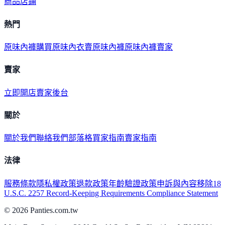
商品
店鋪
熱門
原味內褲購買
原味內衣
賣原味內褲
原味內褲賣家
賣家
立即開店
賣家後台
關於
關於我們
聯絡我們
部落格
買家指南
賣家指南
法律
服務條款
隱私權政策
退款政策
年齡驗證政策
申訴與內容移除
18
U.S.C. 2257 Record-Keeping Requirements Compliance Statement
©
2026
Panties.com.tw