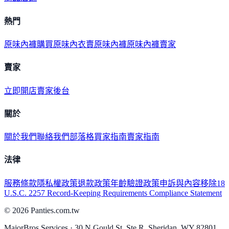
熱門
原味內褲購買
原味內衣
賣原味內褲
原味內褲賣家
賣家
立即開店
賣家後台
關於
關於我們
聯絡我們
部落格
買家指南
賣家指南
法律
服務條款
隱私權政策
退款政策
年齡驗證政策
申訴與內容移除
18
U.S.C. 2257 Record-Keeping Requirements Compliance Statement
©
2026
Panties.com.tw
MajorBros Services · 30 N Gould St, Ste R, Sheridan, WY 82801,