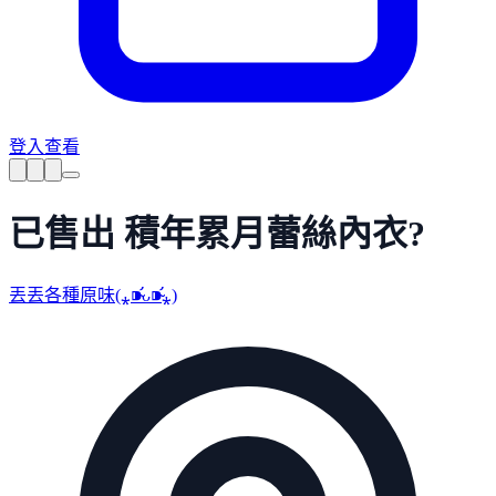
登入查看
已售出 積年累月蕾絲內衣?
丟丟各種原味(⁎⁍̴̛ᴗ⁍̴̛⁎)