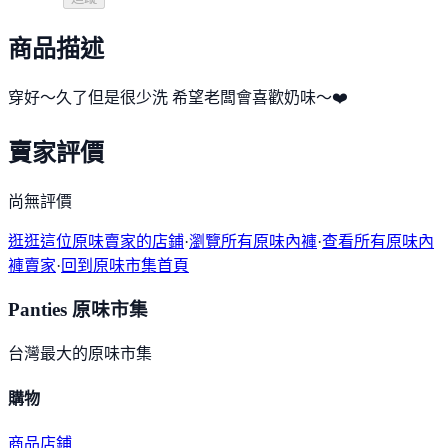
商品描述
穿好～久了但是很少洗 希望老闆會喜歡奶味～❤️
賣家評價
尚無評價
逛逛這位原味賣家的店鋪
·
瀏覽所有原味內褲
·
查看所有原味內
褲賣家
·
回到原味市集首頁
Panties 原味市集
台灣最大的原味市集
購物
商品
店鋪