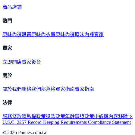
商品
店鋪
熱門
原味內褲購買
原味內衣
賣原味內褲
原味內褲賣家
賣家
立即開店
賣家後台
關於
關於我們
聯絡我們
部落格
買家指南
賣家指南
法律
服務條款
隱私權政策
退款政策
年齡驗證政策
申訴與內容移除
18
U.S.C. 2257 Record-Keeping Requirements Compliance Statement
©
2026
Panties.com.tw