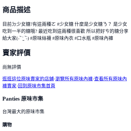
商品描述
目前ㄉ少女糖?有這兩種ㄛ #少女糖 什麼是少女糖ㄋ？ 是少女
吃到一半的糖哦? 最近吃到這兩種很喜歡 所以把好ㄘ的糖分享
給大家(˶‾᷄ ⁻̫ ‾᷅˵) #原味絲襪 #原味內衣 #口水瓶 #原味內褲
賣家評價
尚無評價
逛逛這位原味賣家的店鋪
·
瀏覽所有原味內褲
·
查看所有原味內
褲賣家
·
回到原味市集首頁
Panties 原味市集
台灣最大的原味市集
購物