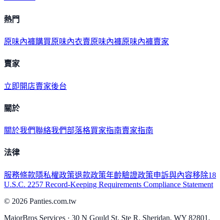
熱門
原味內褲購買
原味內衣
賣原味內褲
原味內褲賣家
賣家
立即開店
賣家後台
關於
關於我們
聯絡我們
部落格
買家指南
賣家指南
法律
服務條款
隱私權政策
退款政策
年齡驗證政策
申訴與內容移除
18
U.S.C. 2257 Record-Keeping Requirements Compliance Statement
©
2026
Panties.com.tw
MajorBros Services · 30 N Gould St, Ste R, Sheridan, WY 82801,