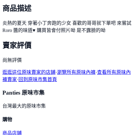
商品描述
炎熱的夏天 穿著小丁奔跑的少女 喜歡的哥哥就下單吧 來嘗試
Roro 醬的味道♥ 購買皆會付照片呦 是不露臉的呦
賣家評價
尚無評價
逛逛這位原味賣家的店鋪
·
瀏覽所有原味內褲
·
查看所有原味內
褲賣家
·
回到原味市集首頁
Panties 原味市集
台灣最大的原味市集
購物
商品
店鋪