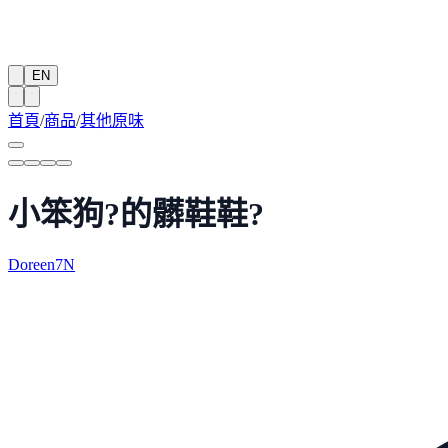
EN
首頁
/
商品
/
其他原味
小笨狗?的髒鞋鞋?
Doreen7N