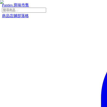
Panties 原味市集
商品
店鋪
部落格