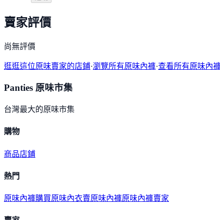
賣家評價
尚無評價
逛逛這位原味賣家的店鋪
·
瀏覽所有原味內褲
·
查看所有原味內
Panties 原味市集
台灣最大的原味市集
購物
商品
店鋪
熱門
原味內褲購買
原味內衣
賣原味內褲
原味內褲賣家