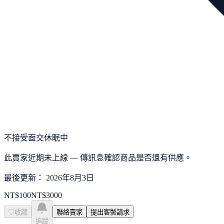
不接受面交
休眠中
此賣家近期未上線 — 傳訊息確認商品是否還有供應。
最後更新：
2026年8月3日
NT$
100
NT$
3000
♡
收藏
聯絡賣家
提出客製請求
追蹤