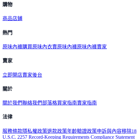
購物
商品
店鋪
熱門
原味內褲購買
原味內衣
賣原味內褲
原味內褲賣家
賣家
立即開店
賣家後台
關於
關於我們
聯絡我們
部落格
買家指南
賣家指南
法律
服務條款
隱私權政策
退款政策
年齡驗證政策
申訴與內容移除
18
U.S.C. 2257 Record-Keeping Requirements Compliance Statement