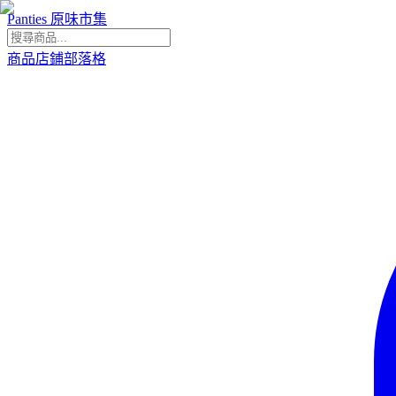
Panties 原味市集
商品
店鋪
部落格