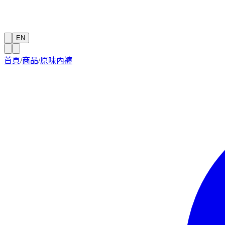
EN
首頁
/
商品
/
原味內褲