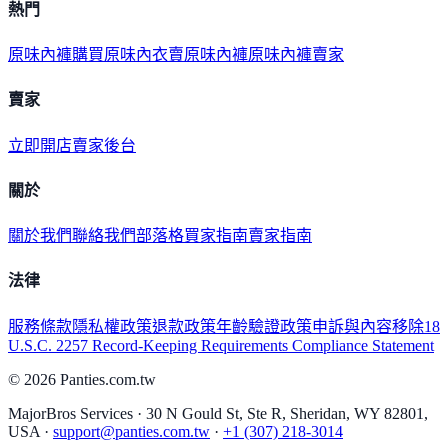
熱門
原味內褲購買
原味內衣
賣原味內褲
原味內褲賣家
賣家
立即開店
賣家後台
關於
關於我們
聯絡我們
部落格
買家指南
賣家指南
法律
服務條款
隱私權政策
退款政策
年齡驗證政策
申訴與內容移除
18
U.S.C. 2257 Record-Keeping Requirements Compliance Statement
©
2026
Panties.com.tw
MajorBros Services · 30 N Gould St, Ste R, Sheridan, WY 82801,
USA ·
support@panties.com.tw
·
+1 (307) 218-3014