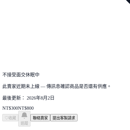
不接受面交
休眠中
此賣家近期未上線 — 傳訊息確認商品是否還有供應。
最後更新：
2026年8月2日
NT$
300
NT$
800
♡
收藏
聯絡賣家
提出客製請求
追蹤