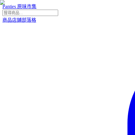
Panties 原味市集
商品
店鋪
部落格