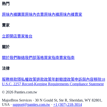
熱門
原味內褲購買
原味內衣
賣原味內褲
原味內褲賣家
賣家
立即開店
賣家後台
關於
關於我們
聯絡我們
部落格
買家指南
賣家指南
法律
服務條款
隱私權政策
退款政策
年齡驗證政策
申訴與內容移除
18
U.S.C. 2257 Record-Keeping Requirements Compliance Statement
©
2026
Panties.com.tw
MajorBros Services · 30 N Gould St, Ste R, Sheridan, WY 82801,
USA ·
support@panties.com.tw
·
+1 (307) 218-3014