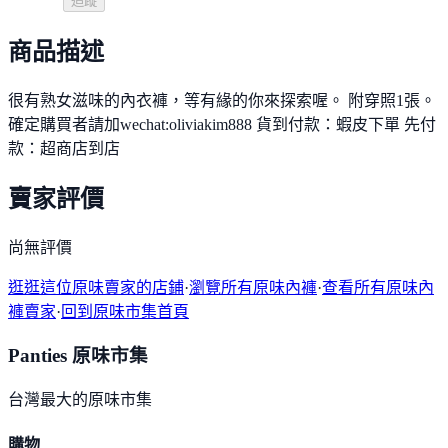
追蹤
商品描述
很有熟女滋味的內衣褲，等有緣的你來探索喔。 附穿照1張。
確定購買者請加wechat:oliviakim888 貨到付款：蝦皮下單 先付
款：超商店到店
賣家評價
尚無評價
逛逛這位原味賣家的店鋪
·
瀏覽所有原味內褲
·
查看所有原味內
褲賣家
·
回到原味市集首頁
Panties 原味市集
台灣最大的原味市集
購物