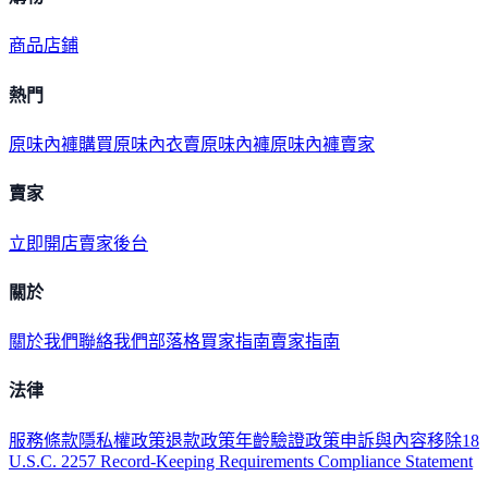
商品
店鋪
熱門
原味內褲購買
原味內衣
賣原味內褲
原味內褲賣家
賣家
立即開店
賣家後台
關於
關於我們
聯絡我們
部落格
買家指南
賣家指南
法律
服務條款
隱私權政策
退款政策
年齡驗證政策
申訴與內容移除
18
U.S.C. 2257 Record-Keeping Requirements Compliance Statement