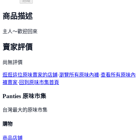
追蹤
商品描述
主人～歡迎回來
賣家評價
尚無評價
逛逛這位原味賣家的店鋪
·
瀏覽所有原味內褲
·
查看所有原味內
褲賣家
·
回到原味市集首頁
Panties 原味市集
台灣最大的原味市集
購物
商品
店鋪