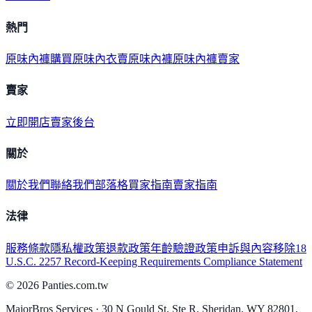
熱門
原味內褲購買
原味內衣
賣原味內褲
原味內褲賣家
賣家
立即開店
賣家後台
關於
關於我們
聯絡我們
部落格
買家指南
賣家指南
法律
服務條款
隱私權政策
退款政策
年齡驗證政策
申訴與內容移除
18
U.S.C. 2257 Record-Keeping Requirements Compliance Statement
©
2026
Panties.com.tw
MajorBros Services · 30 N Gould St, Ste R, Sheridan, WY 82801,