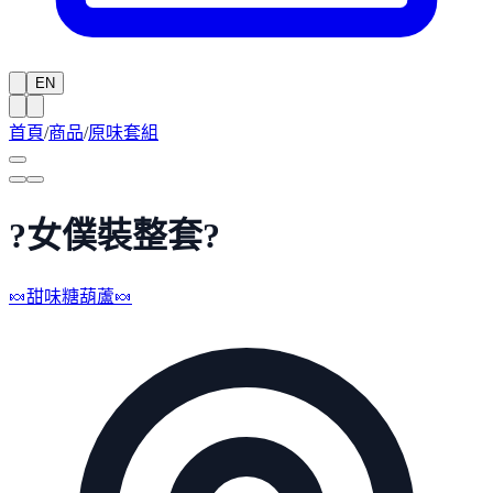
EN
首頁
/
商品
/
原味套組
?女僕裝整套?
🍬甜味糖葫蘆🍬