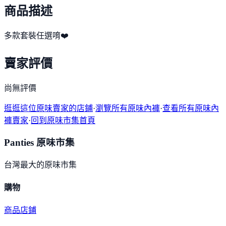
商品描述
多款套裝任選唷❤️
賣家評價
尚無評價
逛逛這位原味賣家的店鋪
·
瀏覽所有原味內褲
·
查看所有原味內
褲賣家
·
回到原味市集首頁
Panties 原味市集
台灣最大的原味市集
購物
商品
店鋪