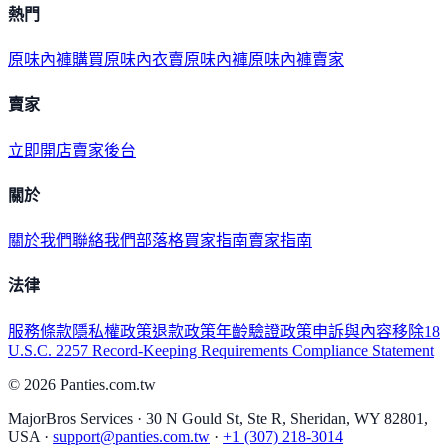
熱門
原味內褲購買
原味內衣
賣原味內褲
原味內褲賣家
賣家
立即開店
賣家後台
關於
關於我們
聯絡我們
部落格
買家指南
賣家指南
法律
服務條款
隱私權政策
退款政策
年齡驗證政策
申訴與內容移除
18
U.S.C. 2257 Record-Keeping Requirements Compliance Statement
©
2026
Panties.com.tw
MajorBros Services · 30 N Gould St, Ste R, Sheridan, WY 82801,
USA ·
support@panties.com.tw
·
+1 (307) 218-3014