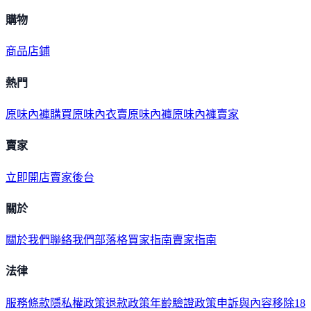
購物
商品
店鋪
熱門
原味內褲購買
原味內衣
賣原味內褲
原味內褲賣家
賣家
立即開店
賣家後台
關於
關於我們
聯絡我們
部落格
買家指南
賣家指南
法律
服務條款
隱私權政策
退款政策
年齡驗證政策
申訴與內容移除
18