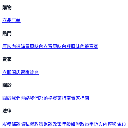
購物
商品
店鋪
熱門
原味內褲購買
原味內衣
賣原味內褲
原味內褲賣家
賣家
立即開店
賣家後台
關於
關於我們
聯絡我們
部落格
買家指南
賣家指南
法律
服務條款
隱私權政策
退款政策
年齡驗證政策
申訴與內容移除
18