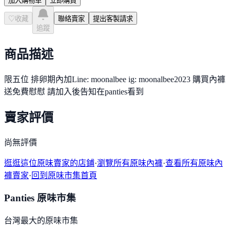
加入購物車
立即購買
♡
收藏
聯絡賣家
提出客製請求
追蹤
商品描述
限五位 排卵期內加Line: moonalbee ig: moonalbee2023 購買內褲
送免費慰慰 請加入後告知在panties看到
賣家評價
尚無評價
逛逛這位原味賣家的店鋪
·
瀏覽所有原味內褲
·
查看所有原味內
褲賣家
·
回到原味市集首頁
Panties 原味市集
台灣最大的原味市集