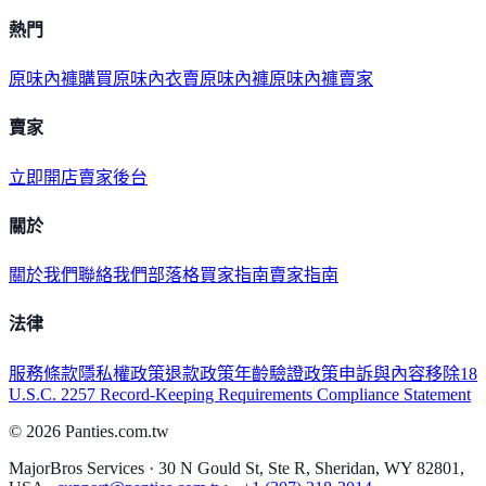
熱門
原味內褲購買
原味內衣
賣原味內褲
原味內褲賣家
賣家
立即開店
賣家後台
關於
關於我們
聯絡我們
部落格
買家指南
賣家指南
法律
服務條款
隱私權政策
退款政策
年齡驗證政策
申訴與內容移除
18
U.S.C. 2257 Record-Keeping Requirements Compliance Statement
©
2026
Panties.com.tw
MajorBros Services · 30 N Gould St, Ste R, Sheridan, WY 82801,