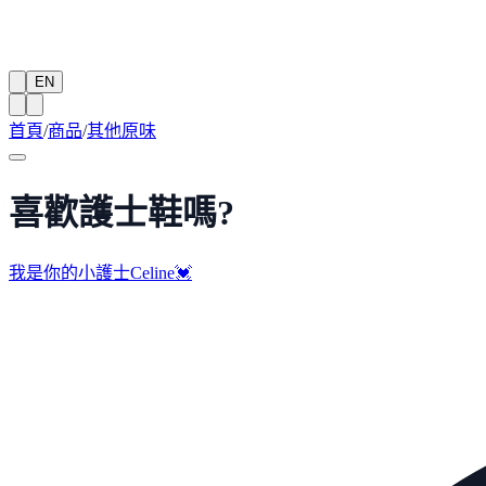
EN
首頁
/
商品
/
其他原味
喜歡護士鞋嗎?
我是你的小護士Celine💓