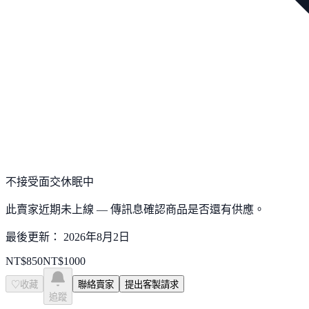
不接受面交
休眠中
此賣家近期未上線 — 傳訊息確認商品是否還有供應。
最後更新：
2026年8月2日
NT$
850
NT$
1000
♡
收藏
聯絡賣家
提出客製請求
追蹤