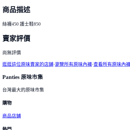
商品描述
絲襪450 護士鞋850
賣家評價
尚無評價
逛逛這位原味賣家的店鋪
·
瀏覽所有原味內褲
·
查看所有原味內
Panties 原味市集
台灣最大的原味市集
購物
商品
店鋪
熱門