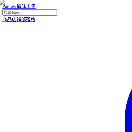
Panties 原味市集
商品
店鋪
部落格