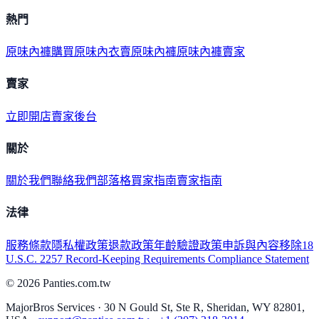
熱門
原味內褲購買
原味內衣
賣原味內褲
原味內褲賣家
賣家
立即開店
賣家後台
關於
關於我們
聯絡我們
部落格
買家指南
賣家指南
法律
服務條款
隱私權政策
退款政策
年齡驗證政策
申訴與內容移除
18
U.S.C. 2257 Record-Keeping Requirements Compliance Statement
©
2026
Panties.com.tw
MajorBros Services · 30 N Gould St, Ste R, Sheridan, WY 82801,