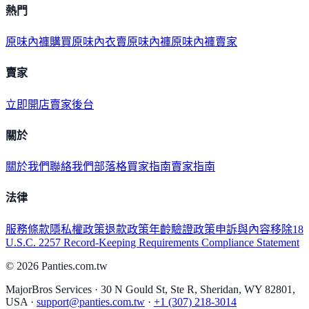
熱門
原味內褲購買
原味內衣
賣原味內褲
原味內褲賣家
賣家
立即開店
賣家後台
關於
關於我們
聯絡我們
部落格
買家指南
賣家指南
法律
服務條款
隱私權政策
退款政策
年齡驗證政策
申訴與內容移除
18
U.S.C. 2257 Record-Keeping Requirements Compliance Statement
©
2026
Panties.com.tw
MajorBros Services · 30 N Gould St, Ste R, Sheridan, WY 82801,
USA ·
support@panties.com.tw
·
+1 (307) 218-3014