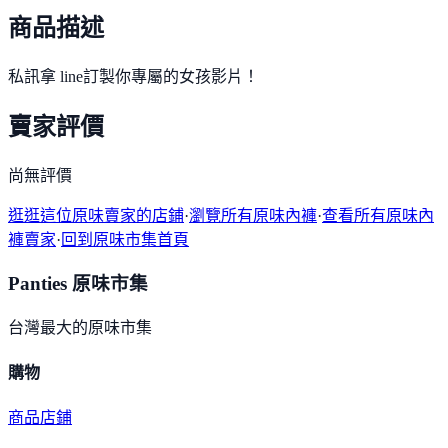
商品描述
私訊拿 line訂製你專屬的女孩影片！
賣家評價
尚無評價
逛逛這位原味賣家的店鋪
·
瀏覽所有原味內褲
·
查看所有原味內
褲賣家
·
回到原味市集首頁
Panties 原味市集
台灣最大的原味市集
購物
商品
店鋪