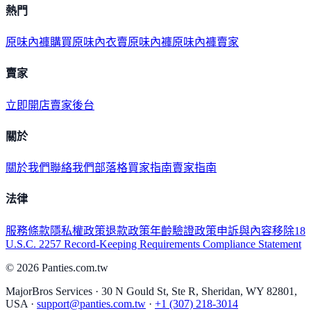
熱門
原味內褲購買
原味內衣
賣原味內褲
原味內褲賣家
賣家
立即開店
賣家後台
關於
關於我們
聯絡我們
部落格
買家指南
賣家指南
法律
服務條款
隱私權政策
退款政策
年齡驗證政策
申訴與內容移除
18
U.S.C. 2257 Record-Keeping Requirements Compliance Statement
©
2026
Panties.com.tw
MajorBros Services · 30 N Gould St, Ste R, Sheridan, WY 82801,
USA ·
support@panties.com.tw
·
+1 (307) 218-3014