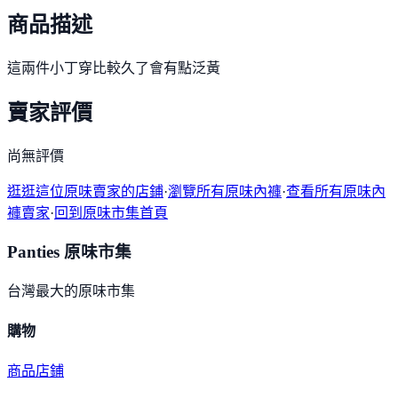
商品描述
這兩件小丁穿比較久了會有點泛黃
賣家評價
尚無評價
逛逛這位原味賣家的店鋪
·
瀏覽所有原味內褲
·
查看所有原味內
褲賣家
·
回到原味市集首頁
Panties 原味市集
台灣最大的原味市集
購物
商品
店鋪