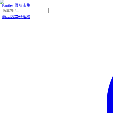
Panties 原味市集
商品
店鋪
部落格