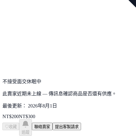
不接受面交
休眠中
此賣家近期未上線 — 傳訊息確認商品是否還有供應。
最後更新：
2026年8月1日
NT$
200
NT$
300
♡
收藏
聯絡賣家
提出客製請求
追蹤