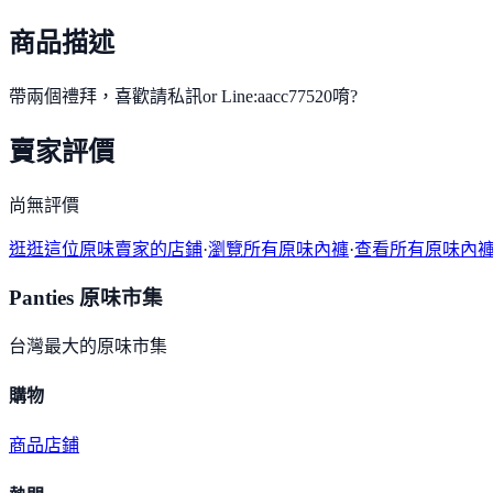
商品描述
帶兩個禮拜，喜歡請私訊or Line:aacc77520唷?
賣家評價
尚無評價
逛逛這位原味賣家的店鋪
·
瀏覽所有原味內褲
·
查看所有原味內
Panties 原味市集
台灣最大的原味市集
購物
商品
店鋪