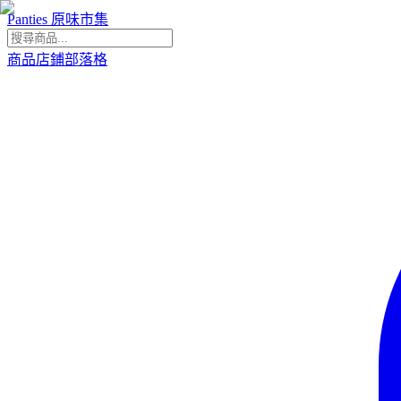
Panties 原味市集
商品
店鋪
部落格