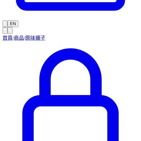
EN
首頁
/
商品
/
原味襪子