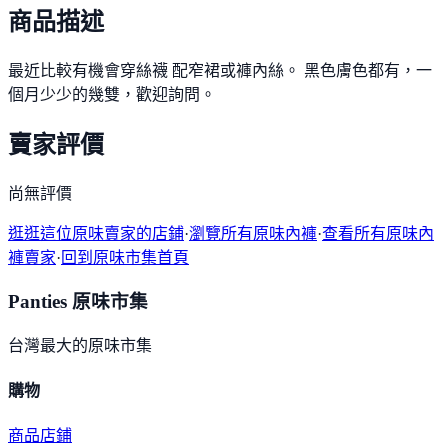
商品描述
最近比較有機會穿絲襪 配窄裙或褲內絲。 黑色膚色都有，一
個月少少的幾雙，歡迎詢問。
賣家評價
尚無評價
逛逛這位原味賣家的店鋪
·
瀏覽所有原味內褲
·
查看所有原味內
褲賣家
·
回到原味市集首頁
Panties 原味市集
台灣最大的原味市集
購物
商品
店鋪