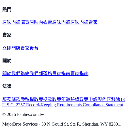
熱門
原味內褲購買
原味內衣
賣原味內褲
原味內褲賣家
賣家
立即開店
賣家後台
關於
關於我們
聯絡我們
部落格
買家指南
賣家指南
法律
服務條款
隱私權政策
退款政策
年齡驗證政策
申訴與內容移除
18
U.S.C. 2257 Record-Keeping Requirements Compliance Statement
©
2026
Panties.com.tw
MajorBros Services · 30 N Gould St, Ste R, Sheridan, WY 82801,