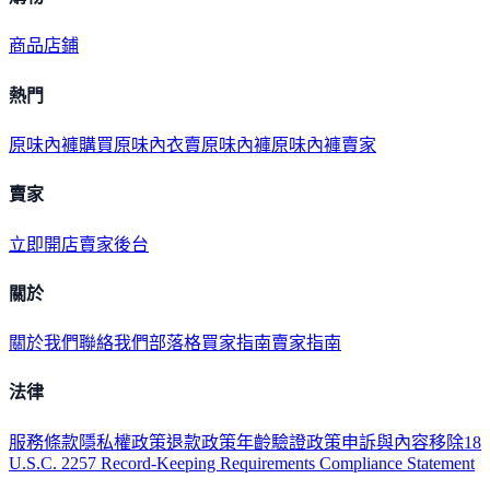
商品
店鋪
熱門
原味內褲購買
原味內衣
賣原味內褲
原味內褲賣家
賣家
立即開店
賣家後台
關於
關於我們
聯絡我們
部落格
買家指南
賣家指南
法律
服務條款
隱私權政策
退款政策
年齡驗證政策
申訴與內容移除
18
U.S.C. 2257 Record-Keeping Requirements Compliance Statement