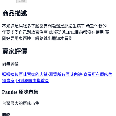
追蹤
商品描述
不知道是屎吃多了腦袋有問題還是那邊生病了 希望他新的一
年要多愛自己別放棄治療 此帳號與LINE目前都沒在使用 囉
剛好要用東西連上網路跳出通知才看到
賣家評價
尚無評價
逛逛這位原味賣家的店鋪
·
瀏覽所有原味內褲
·
查看所有原味內
褲賣家
·
回到原味市集首頁
Panties 原味市集
台灣最大的原味市集
購物