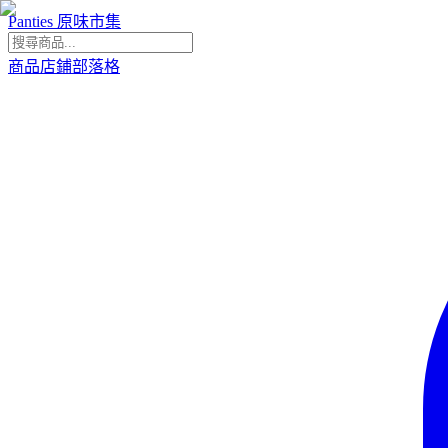
Panties 原味市集
商品
店鋪
部落格