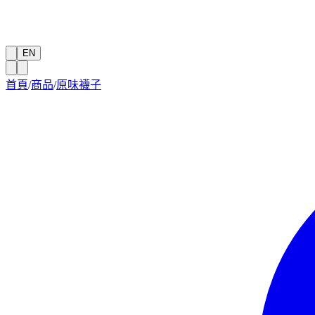
EN
首頁
/
商品
/
原味襪子