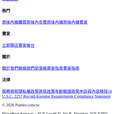
熱門
原味內褲購買
原味內衣
賣原味內褲
原味內褲賣家
賣家
立即開店
賣家後台
關於
關於我們
聯絡我們
部落格
買家指南
賣家指南
法律
服務條款
隱私權政策
退款政策
年齡驗證政策
申訴與內容移除
18
U.S.C. 2257 Record-Keeping Requirements Compliance Statement
©
2026
Panties.com.tw
MajorBros Services · 30 N Gould St, Ste R, Sheridan, WY 82801,