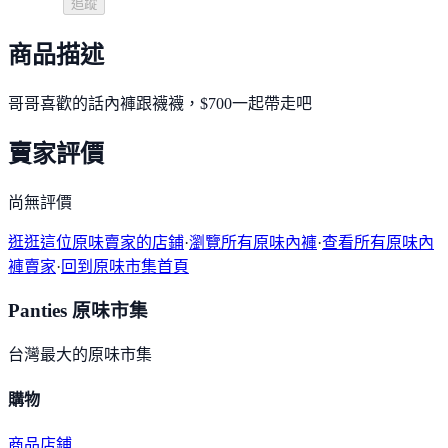
追蹤
商品描述
哥哥喜歡的話內褲跟襪襪，$700一起帶走吧
賣家評價
尚無評價
逛逛這位原味賣家的店鋪
·
瀏覽所有原味內褲
·
查看所有原味內
褲賣家
·
回到原味市集首頁
Panties 原味市集
台灣最大的原味市集
購物
商品
店鋪