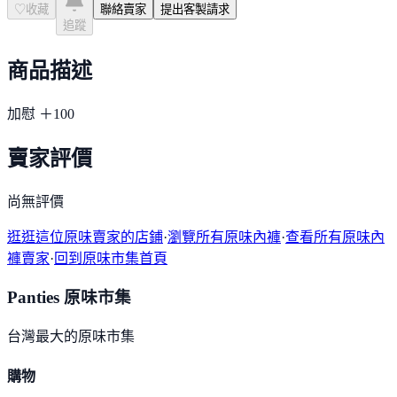
♡
收藏
聯絡賣家
提出客製請求
追蹤
商品描述
加慰 ＋100
賣家評價
尚無評價
逛逛這位原味賣家的店鋪
·
瀏覽所有原味內褲
·
查看所有原味內
褲賣家
·
回到原味市集首頁
Panties 原味市集
台灣最大的原味市集
購物