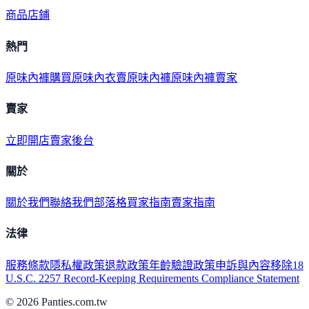
商品
店鋪
熱門
原味內褲購買
原味內衣
賣原味內褲
原味內褲賣家
賣家
立即開店
賣家後台
關於
關於我們
聯絡我們
部落格
買家指南
賣家指南
法律
服務條款
隱私權政策
退款政策
年齡驗證政策
申訴與內容移除
18
U.S.C. 2257 Record-Keeping Requirements Compliance Statement
©
2026
Panties.com.tw