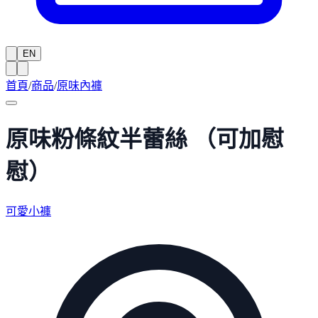
EN
首頁
/
商品
/
原味內褲
原味粉條紋半蕾絲 （可加慰
慰）
可愛小褲