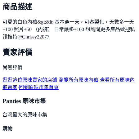
商品描述
可愛的白色內褲&gt;&lt; 基本穿一天，可客製化，天數多一天
+100 照片+50 （內褲） 日常護墊+100 想詢問更多產品歡迎私
訊推特@Chrissy22077
賣家評價
尚無評價
逛逛這位原味賣家的店鋪
·
瀏覽所有原味內褲
·
查看所有原味內
褲賣家
·
回到原味市集首頁
Panties 原味市集
台灣最大的原味市集
購物