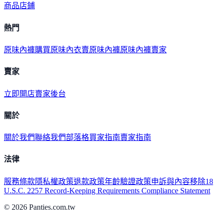
商品
店鋪
熱門
原味內褲購買
原味內衣
賣原味內褲
原味內褲賣家
賣家
立即開店
賣家後台
關於
關於我們
聯絡我們
部落格
買家指南
賣家指南
法律
服務條款
隱私權政策
退款政策
年齡驗證政策
申訴與內容移除
18
U.S.C. 2257 Record-Keeping Requirements Compliance Statement
©
2026
Panties.com.tw