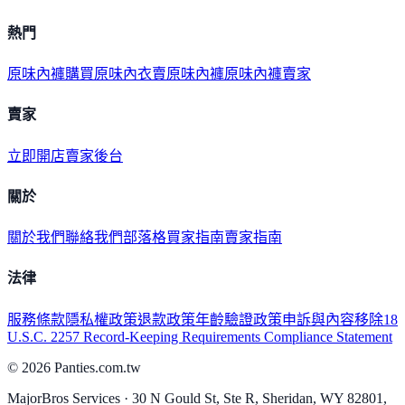
熱門
原味內褲購買
原味內衣
賣原味內褲
原味內褲賣家
賣家
立即開店
賣家後台
關於
關於我們
聯絡我們
部落格
買家指南
賣家指南
法律
服務條款
隱私權政策
退款政策
年齡驗證政策
申訴與內容移除
18
U.S.C. 2257 Record-Keeping Requirements Compliance Statement
©
2026
Panties.com.tw
MajorBros Services · 30 N Gould St, Ste R, Sheridan, WY 82801,