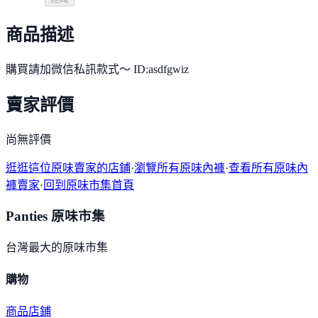
商品描述
購買請加微信私訊款式～ ID:asdfgwiz
賣家評價
尚無評價
逛逛這位原味賣家的店鋪
·
瀏覽所有原味內褲
·
查看所有原味內
褲賣家
·
回到原味市集首頁
Panties 原味市集
台灣最大的原味市集
購物
商品
店鋪