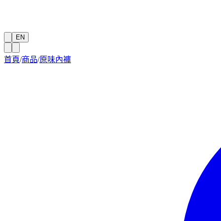
EN
首頁
/
商品
/
原味內褲