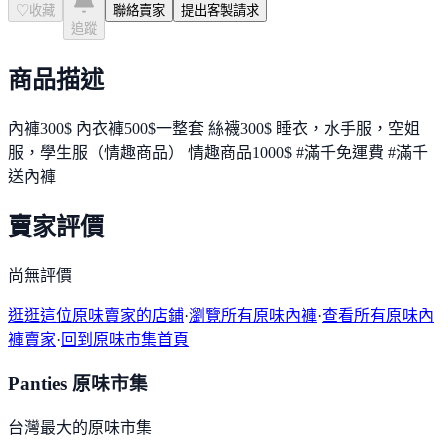
♡
收藏
聯絡賣家
提出客製請求
追蹤
商品描述
內褲300$ 內衣褲500$一整套 絲襪300$ 睡衣，水手服，空姐
服，學生服（情趣商品） 情趣商品1000$ #滿千免運費 #滿千
送內褲
賣家評價
尚無評價
逛逛這位原味賣家的店鋪
·
瀏覽所有原味內褲
·
查看所有原味內
褲賣家
·
回到原味市集首頁
Panties 原味市集
台灣最大的原味市集