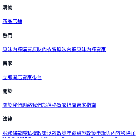
購物
商品
店鋪
熱門
原味內褲購買
原味內衣
賣原味內褲
原味內褲賣家
賣家
立即開店
賣家後台
關於
關於我們
聯絡我們
部落格
買家指南
賣家指南
法律
服務條款
隱私權政策
退款政策
年齡驗證政策
申訴與內容移除
18