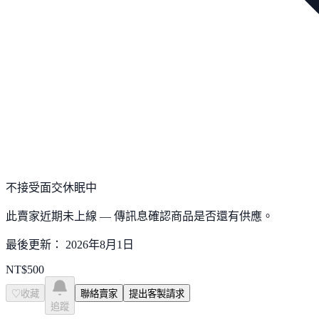
不接受面交
休眠中
此賣家近期未上線 — 傳訊息確認商品是否還有供應。
最後更新：
2026年8月1日
NT$
500
♡
收藏
聯絡賣家
提出客製請求
追蹤