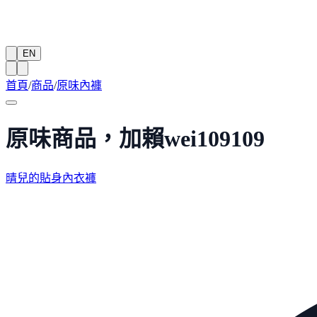
EN
首頁
/
商品
/
原味內褲
原味商品，加賴wei109109
晴兒的貼身內衣褲