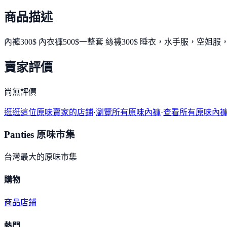
商品描述
內褲300$ 內衣褲500$一整套 絲襪300$ 睡衣，水手服，空姐
賣家評價
尚無評價
逛逛這位原味賣家的店鋪
·
瀏覽所有原味內褲
·
查看所有原味內
Panties 原味市集
台灣最大的原味市集
購物
商品
店鋪
熱門