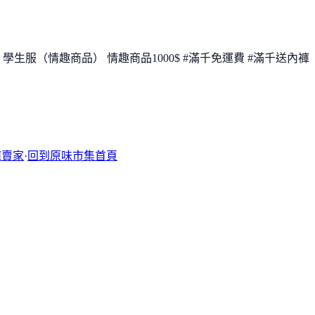
服，學生服（情趣商品） 情趣商品1000$ #滿千免運費 #滿千送內褲
褲賣家
·
回到原味市集首頁