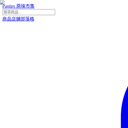
Panties 原味市集
商品
店鋪
部落格