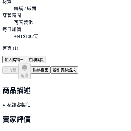
材質
絲綢 / 緞面
穿著時間
可客製化
每日加價
+NT$
100
/天
有貨
(
1
)
加入購物車
立即購買
♡
收藏
聯絡賣家
提出客製請求
追蹤
商品描述
可私訊客製化
賣家評價