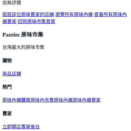
尚無評價
逛逛這位原味賣家的店鋪
·
瀏覽所有原味內褲
·
查看所有原味內
褲賣家
·
回到原味市集首頁
Panties 原味市集
台灣最大的原味市集
購物
商品
店鋪
熱門
原味內褲購買
原味內衣
賣原味內褲
原味內褲賣家
賣家
立即開店
賣家後台