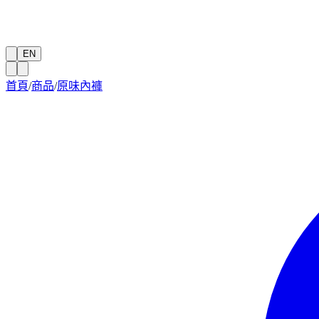
EN
首頁
/
商品
/
原味內褲