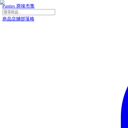
Panties 原味市集
商品
店鋪
部落格