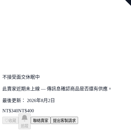
不接受面交
休眠中
此賣家近期未上線 — 傳訊息確認商品是否還有供應。
最後更新：
2026年8月2日
NT$
340
NT$
400
♡
收藏
聯絡賣家
提出客製請求
追蹤