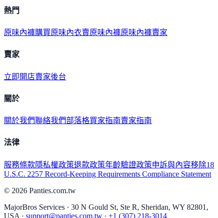
熱門
原味內褲購買
原味內衣
賣原味內褲
原味內褲賣家
賣家
立即開店
賣家後台
關於
關於我們
聯絡我們
部落格
買家指南
賣家指南
法律
服務條款
隱私權政策
退款政策
年齡驗證政策
申訴與內容移除
18
U.S.C. 2257 Record-Keeping Requirements Compliance Statement
©
2026
Panties.com.tw
MajorBros Services · 30 N Gould St, Ste R, Sheridan, WY 82801,
USA ·
support@panties.com.tw
·
+1 (307) 218-3014