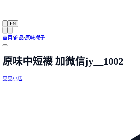
EN
首頁
/
商品
/
原味襪子
原味中短襪 加微信jy__1002
雯雯小店