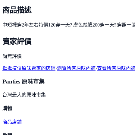
商品描述
中短襪穿2年左右特價120穿一天? 膚色絲襪200穿一天❗️ 穿照一張
賣家評價
尚無評價
逛逛這位原味賣家的店鋪
·
瀏覽所有原味內褲
·
查看所有原味內
Panties 原味市集
台灣最大的原味市集
購物
商品
店鋪