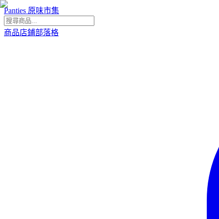
Panties 原味市集
商品
店鋪
部落格