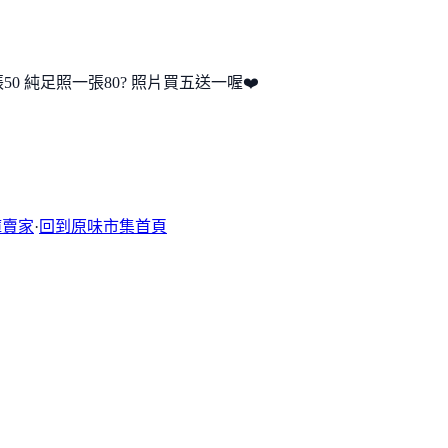
50 純足照一張80? 照片買五送一喔❤️
褲賣家
·
回到原味市集首頁