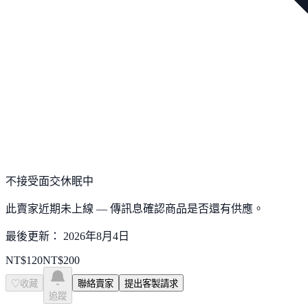
不接受面交
休眠中
此賣家近期未上線 — 傳訊息確認商品是否還有供應。
最後更新：
2026年8月4日
NT$
120
NT$
200
♡
收藏
聯絡賣家
提出客製請求
追蹤