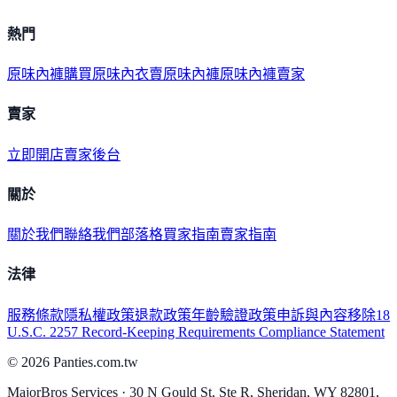
熱門
原味內褲購買
原味內衣
賣原味內褲
原味內褲賣家
賣家
立即開店
賣家後台
關於
關於我們
聯絡我們
部落格
買家指南
賣家指南
法律
服務條款
隱私權政策
退款政策
年齡驗證政策
申訴與內容移除
18
U.S.C. 2257 Record-Keeping Requirements Compliance Statement
©
2026
Panties.com.tw
MajorBros Services · 30 N Gould St, Ste R, Sheridan, WY 82801,