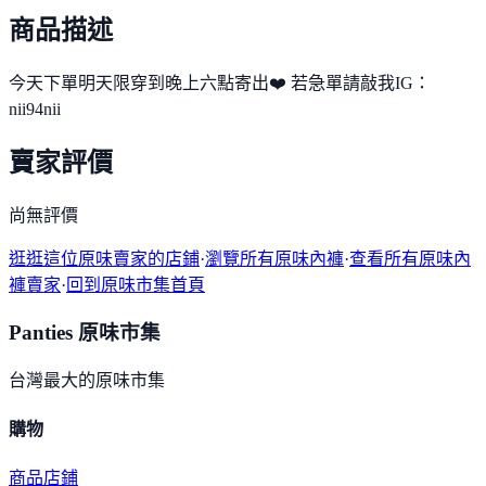
商品描述
今天下單明天限穿到晚上六點寄出❤️ 若急單請敲我IG：
nii94nii
賣家評價
尚無評價
逛逛這位原味賣家的店鋪
·
瀏覽所有原味內褲
·
查看所有原味內
褲賣家
·
回到原味市集首頁
Panties 原味市集
台灣最大的原味市集
購物
商品
店鋪