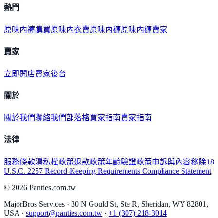
熱門
原味內褲購買
原味內衣
賣原味內褲
原味內褲賣家
賣家
立即開店
賣家後台
關於
關於我們
聯絡我們
部落格
買家指南
賣家指南
法律
服務條款
隱私權政策
退款政策
年齡驗證政策
申訴與內容移除
18
U.S.C. 2257 Record-Keeping Requirements Compliance Statement
©
2026
Panties.com.tw
MajorBros Services · 30 N Gould St, Ste R, Sheridan, WY 82801,
USA ·
support@panties.com.tw
·
+1 (307) 218-3014