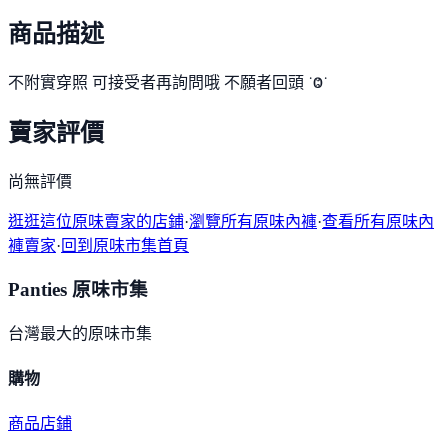
商品描述
不附實穿照 可接受者再詢問哦 不願者回頭 ˙Ⱉ˙
賣家評價
尚無評價
逛逛這位原味賣家的店鋪
·
瀏覽所有原味內褲
·
查看所有原味內
褲賣家
·
回到原味市集首頁
Panties 原味市集
台灣最大的原味市集
購物
商品
店鋪