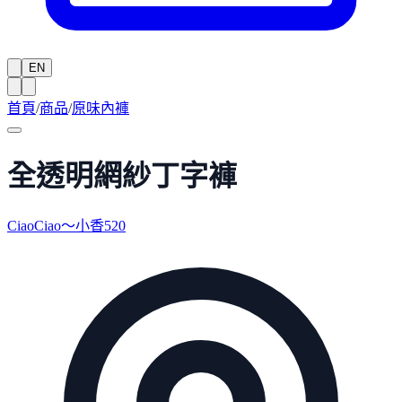
EN
首頁
/
商品
/
原味內褲
全透明網紗丁字褲
CiaoCiao～小香520