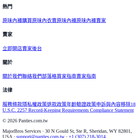
熱門
原味內褲購買
原味內衣
賣原味內褲
原味內褲賣家
賣家
立即開店
賣家後台
關於
關於我們
聯絡我們
部落格
買家指南
賣家指南
法律
服務條款
隱私權政策
退款政策
年齡驗證政策
申訴與內容移除
18
U.S.C. 2257 Record-Keeping Requirements Compliance Statement
©
2026
Panties.com.tw
MajorBros Services · 30 N Gould St, Ste R, Sheridan, WY 82801,
USA ·
support@panties.com.tw
·
+1 (307) 218-3014