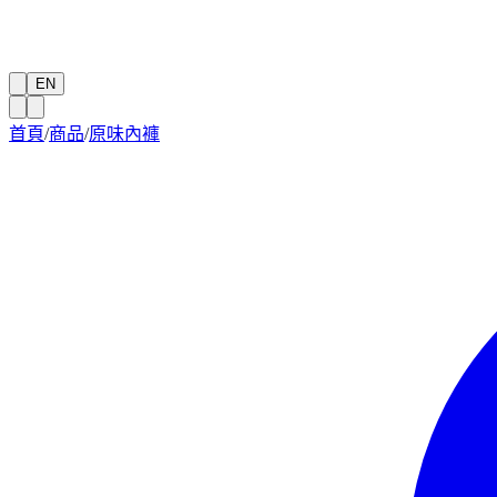
EN
首頁
/
商品
/
原味內褲