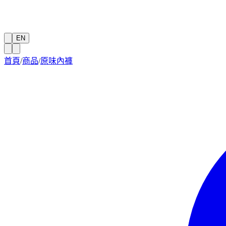
EN
首頁
/
商品
/
原味內褲