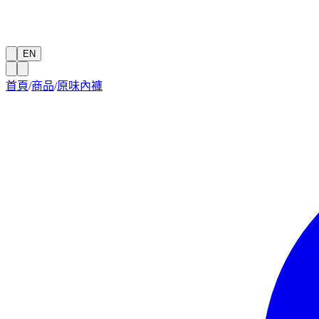
EN
首頁
/
商品
/
原味內褲