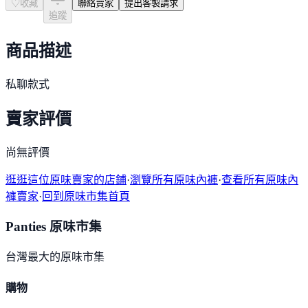
♡
收藏
聯絡賣家
提出客製請求
追蹤
商品描述
私聊款式
賣家評價
尚無評價
逛逛這位原味賣家的店鋪
·
瀏覽所有原味內褲
·
查看所有原味內
褲賣家
·
回到原味市集首頁
Panties 原味市集
台灣最大的原味市集
購物