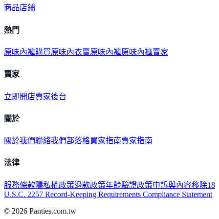
商品
店鋪
熱門
原味內褲購買
原味內衣
賣原味內褲
原味內褲賣家
賣家
立即開店
賣家後台
關於
關於我們
聯絡我們
部落格
買家指南
賣家指南
法律
服務條款
隱私權政策
退款政策
年齡驗證政策
申訴與內容移除
18
U.S.C. 2257 Record-Keeping Requirements Compliance Statement
©
2026
Panties.com.tw