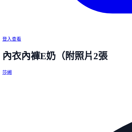
登入查看
內衣內褲E奶（附照片2張
莎緗