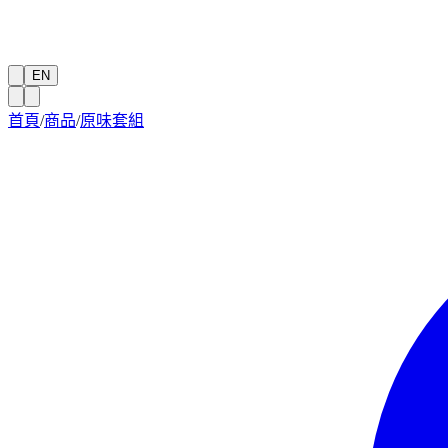
EN
首頁
/
商品
/
原味套組