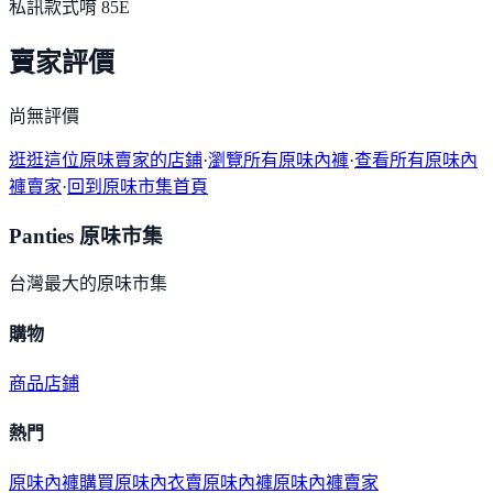
私訊款式唷 85E
賣家評價
尚無評價
逛逛這位原味賣家的店鋪
·
瀏覽所有原味內褲
·
查看所有原味內
褲賣家
·
回到原味市集首頁
Panties 原味市集
台灣最大的原味市集
購物
商品
店鋪
熱門
原味內褲購買
原味內衣
賣原味內褲
原味內褲賣家