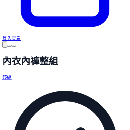
登入查看
內衣內褲整組
莎緗