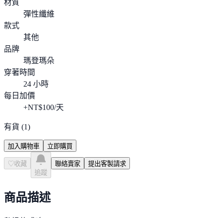
材質
彈性纖維
款式
其他
品牌
瑪登瑪朵
穿著時間
24 小時
每日加價
+NT$
100
/天
有貨
(
1
)
加入購物車
立即購買
♡
收藏
聯絡賣家
提出客製請求
追蹤
商品描述