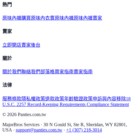
熱門
原味內褲購買
原味內衣
賣原味內褲
原味內褲賣家
賣家
立即開店
賣家後台
關於
關於我們
聯絡我們
部落格
買家指南
賣家指南
法律
服務條款
隱私權政策
退款政策
年齡驗證政策
申訴與內容移除
18
U.S.C. 2257 Record-Keeping Requirements Compliance Statement
©
2026
Panties.com.tw
MajorBros Services · 30 N Gould St, Ste R, Sheridan, WY 82801,
USA ·
support@panties.com.tw
·
+1 (307) 218-3014