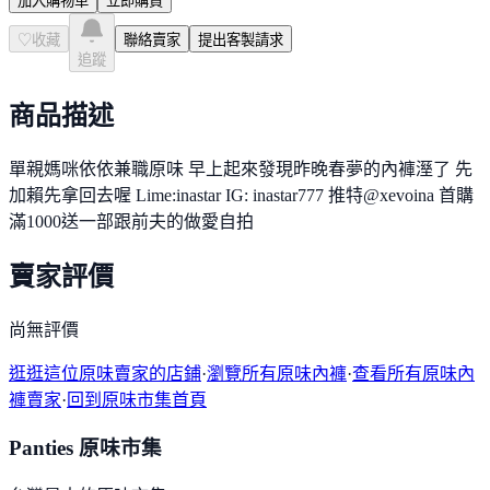
加入購物車
立即購買
♡
收藏
聯絡賣家
提出客製請求
追蹤
商品描述
單親媽咪依依兼職原味 早上起來發現昨晚春夢的內褲溼了 先
加賴先拿回去喔 Lime:inastar IG: inastar777 推特@xevoina 首購
滿1000送一部跟前夫的做愛自拍
賣家評價
尚無評價
逛逛這位原味賣家的店鋪
·
瀏覽所有原味內褲
·
查看所有原味內
褲賣家
·
回到原味市集首頁
Panties 原味市集